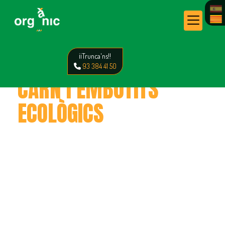
¡¡Trunca'ns!!
93 384 41 50
CARN I EMBOTITS
ECOLÒGICS