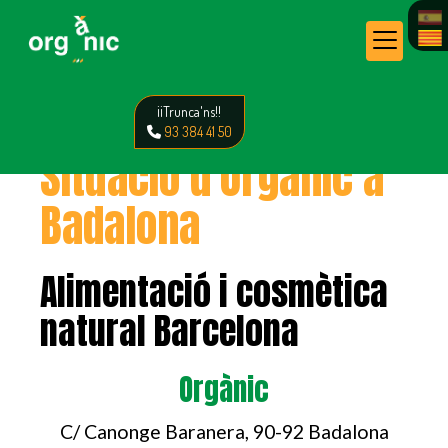
¡¡Trunca'ns!!
93 384 41 50
Situació d'Orgànic a
Badalona
Alimentació i cosmètica
natural Barcelona
Orgànic
C/ Canonge Baranera, 90-92 Badalona