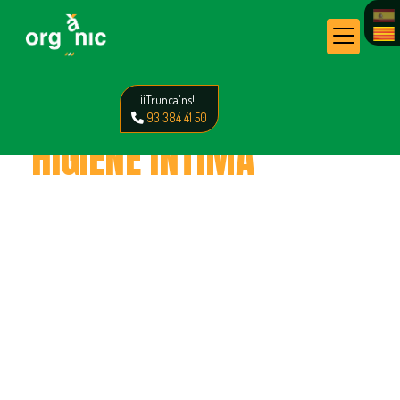
¡¡Trunca'ns!!
93 384 41 50
HIGIENE INTIMA