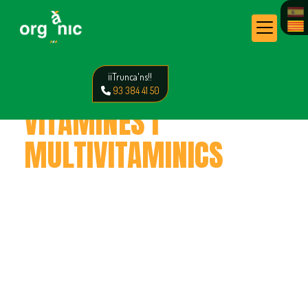
¡¡Trunca'ns!!
93 384 41 50
VITAMINES I
MULTIVITAMINICS